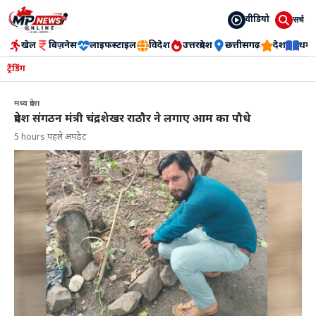
वीडियो
सर्च
खेल
बिज़नेस
लाइफस्टाइल
विदेश
उत्तरप्रदेश
छत्तीसगढ़
देश
धर्म
ट्रेंडिंग
मध्य प्रदेश
प्रदेश संगठन मंत्री चंद्रशेखर राठौर ने लगाए आम का पौधे
5 hours पहले अपडेट