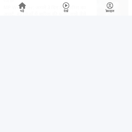
मध्य प्रदेश
MP Weather: अगले 3 दिन तेज बारिश का
पढ़ें
देखें
प्रोफाइल
अलर्ट, 49 जिलों में बारिश की कमी; सूखे जैसे
हालात से राहत की उम्मीद
5 hours पहले
धर्म ज्योतिष
रक्षाबंधन पर लगेगा चंद्र ग्रहण, जानें भारत में असर
और सूतक काल की सच्चाई
5 hours पहले
खेल
बैडमिंटन विश्व चैंपियनशिप ड्रॉ जारी, सिंधू-लक्ष्य
और सात्विक-चिराग को मिली आसान चुनौती
5 hours पहले
खेल
प्रगनानंद का शानदार प्रदर्शन, सेंट लुइस रैपिड शतरंज
में हासिल किया पहला स्थान